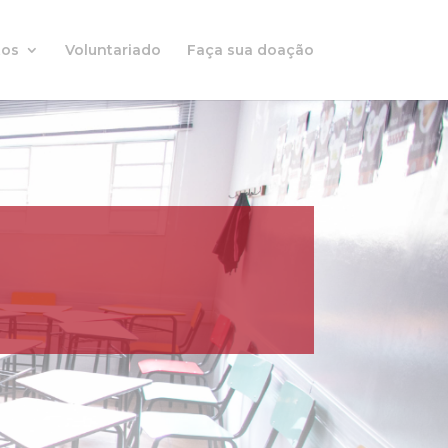
tos
Voluntariado
Faça sua doação